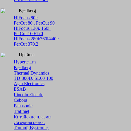
Kjellberg
HiFocus 80i:
PerCut 80 , PerCut 90
HiFocus 130i, 160i:
PerCut 160/170
HiFocus 280i/360i/440i:
PerCut 370.2
Прайсы
Hyperte...m
Kjellberg
Thermal Dynamics
TD-300D, SL60-100
Ajan Electronics
ESAB
Lincoln Electric
Cebora
Panasonic
Trafimet
Китайские плазмы
Лазерная резка:
Trumpf, Bystronic,