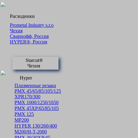
Расходники
Prometal Industry s.r.o
Чехия
Сварнофф, Россия
HYPER®, Россия
Starcut®
Чехия
Hyper
Плазменные резаки
PMX 45/65/85/105/125
XPR170/300
PMX 1000/1250/1650
PMX 45XP/65/85/105
PMX 125
MP200
HYPER 130/260/400
M200/H-T-2000
PMX 30/30XP/45