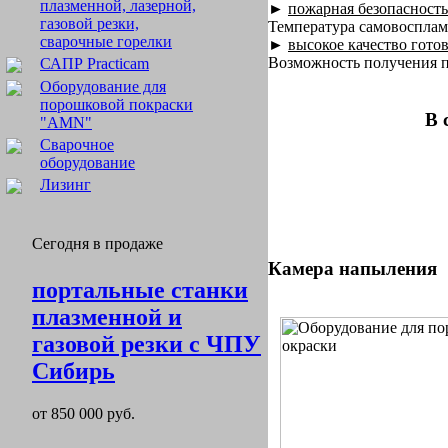
плазменной, лазерной,
►
пожарная безопасность
газовой резки,
Температура самовоспламе
сварочные горелки
►
высокое качество гото
Возможность получения п
САПР Practicam
Оборудование для
порошковой покраски
В 
"AMN"
Сварочное
оборудование
Лизинг
Сегодня в продаже
Камера напыления
портальные станки
плазменной и
газовой резки с ЧПУ
Сибирь
от 850 000 руб.