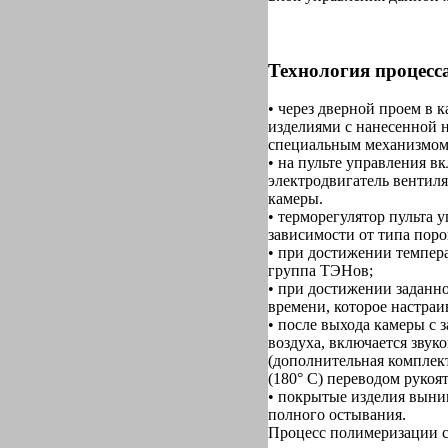
Технология процесс
• через дверной проем в 
изделиями с нанесенной 
специальным механизмом
• на пульте управления в
электродвигатель вентиля
камеры.
• терморегулятор пульта 
зависимости от типа пор
• при достижении темпера
группа ТЭНов;
• при достижении заданно
времени, которое настраив
• после выхода камеры с
воздуха, включается звук
(дополнительная комплек
(180° С) переводом рукоя
• покрытые изделия выни
полного остывания.
Процесс полимеризации с