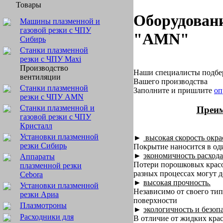
Товары
Оборудован
Машины плазменной и
газовой резки с ЧПУ
"AMN"
Сибирь
Станки плазменной
резки с ЧПУ Maxi
Производство
Наши специалисты подбе
вентиляции
Вашего производства
Станки плазменной
Заполните и пришлите
оп
резки с ЧПУ AMN
Станки плазменной и
Преим
газовой резки с ЧПУ
Кристалл
Установки плазменной
►
высокая скорость окра
резки Сибирь
Покрытие наносится в оди
►
экономичность расхода
Аппараты
Потери порошковых красо
плазменной резки
разных процессах могут д
Cebora
►
высокая прочность.
Установки плазменной
Независимо от своего тип
резки Ариа
поверхности
Плазмотроны
►
экологичность и безоп
Расходники для
В отличие от жидких кра