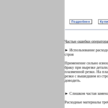
Частые ошибки оператора
► Использование расходны
строя
Применение сильно изнош
браку при вырезке детали
плазменной резки. На пла
резки с вышедшим из стро
доводить.
► Слишком частая замена
Расходные материалы тре