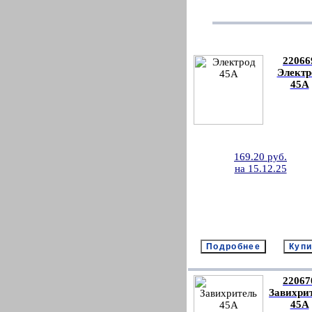
22066
Электр
45А
169.20 руб.
на 15.12.25
22067
Завихри
45А