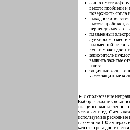
сопло имеет деформ
высоте пробивки и 
поверхность сопла 
выходное отверстие
высоте пробивки, ес
перпендикуляра к ли
плазменный электро
лунки на его месте
плазменной резки. Д
лунки может достиг
завихритель нуждае
выявить забитые от
износ
защитные колпаки н
часто защитные кол
► Использование неправи
Выбор расходников зависит
толщины, выставленного т
металлом и т.д. Очень ва
используемые расходные м
плазмой на 100 амперах, е
качество реза достигается