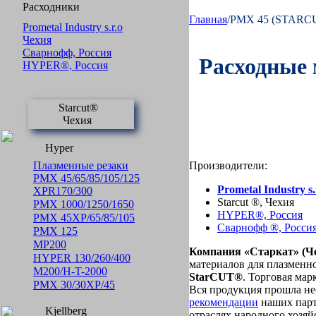
Расходники
Главная
/PMX 45 (STARC
Prometal Industry s.r.o
Чехия
Сварнофф, Россия
Расходные 
HYPER®, Россия
Starcut®
Чехия
Hyper
Производители:
Плазменные резаки
PMX 45/65/85/105/125
Prometal Industry s.
XPR170/300
Starcut ®, Чехия
PMX 1000/1250/1650
HYPER®, Россия
PMX 45XP/65/85/105
Сварнофф ®, Росси
PMX 125
MP200
Компания «Старкат» (Ч
HYPER 130/260/400
материалов для плазменн
M200/H-T-2000
Star
CUT®
. Торговая мар
PMX 30/30XP/45
Вся продукция прошла не
рекомендации
наших парт
Kjellberg
отраслях народного хозяй