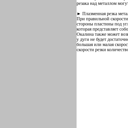
резака над металлом могу
► Плазменная резка мета
При правильной скорости
стороны пластины под угл
которая представляет соб
Окалина также может воз
у дуги не будет достаточ
большая или малая скорос
скорости резки количеств