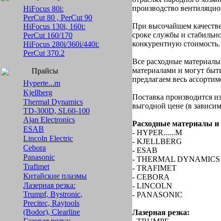
производство вентиляцио
HiFocus 80i:
PerCut 80 , PerCut 90
При высочайшем качестве
HiFocus 130i, 160i:
сроке службы и стабильн
PerCut 160/170
конкурентную стоимость.
HiFocus 280i/360i/440i:
PerCut 370.2
Все расходные материал
материалами и могут быт
Прайсы
предлагаем весь ассортим
Hyperte...m
Kjellberg
Поставка производится и
Thermal Dynamics
выгодной цене (в зависим
TD-300D, SL60-100
Ajan Electronics
Расходные материалы и 
ESAB
- HYPER......M
Lincoln Electric
- KJELLBERG
Cebora
- ESAB
Panasonic
- THERMAL DYNAMICS
Trafimet
- TRAFIMET
Китайские плазмы
- CEBORA
Лазерная резка:
- LINCOLN
Trumpf, Bystronic,
- PANASONIC
Precitec, Raytools
(Bodor), Clearline
Лазерная резка:
Газовая резка: