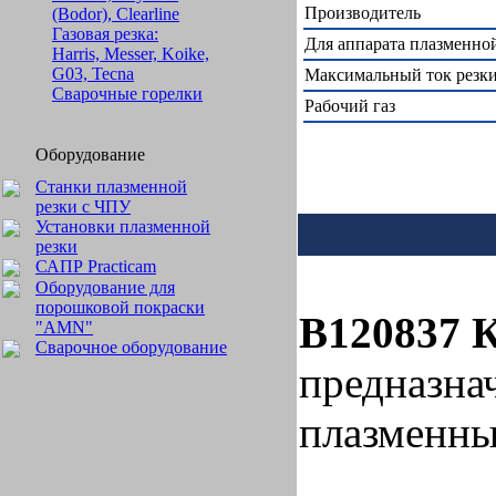
Производитель
(Bodor), Clearline
Газовая резка:
Для аппарата плазменно
Harris, Messer, Koike,
G03, Tecna
Максимальный ток резки
Сварочные горелки
Рабочий газ
Оборудование
Станки плазменной
резки с ЧПУ
Установки плазменной
резки
САПР Practicam
Оборудование для
порошковой покраски
B120837 
"AMN"
Сварочное оборудование
предназна
плазменны