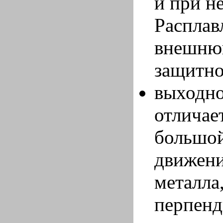
и при н
Расплав
внешнюю
защитно
выходно
отличае
большой
движени
металла,
перпенд