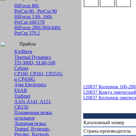
HiFocus 80i:
PerCut 80 , PerCut 90
HiFocus 130i, 160i:
PerCut 160/170
HiFocus 280i/360i/440i:
PerCut 370.2
Прайсы
Kjellberg
Thermal Dynamics
TD-300D, SL60-100
Cebora
CP160, CP161, CP251G
и CP450G
Ajan Electronics
120837 Колпачок 100-200А
ESAB
120837 Кожух омический
Trafimet
120837 Колпачок омичес
A101-A141, A151,
CB150
Плазменная резка:
остальное
Каталожный номер
Лазерная резка:
Trumpf, Bystronic,
Страна-производитель
Precitec, Raytools