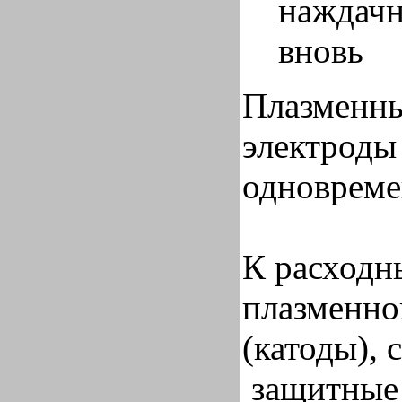
наждачн
вновь
Плазменны
электроды
одноврем
К расходн
плазменно
(катоды), 
защитные 