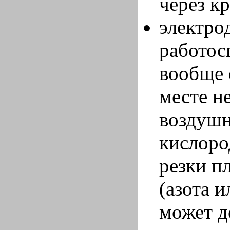
через к
электрод
работос
вообще 
месте н
воздушн
кислоро
резки п
(азота 
может д