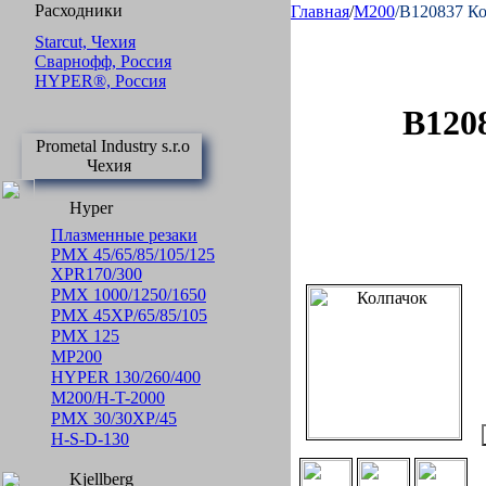
Расходники
Главная
/
M200
/B120837 К
Starcut, Чехия
Сварнофф, Россия
HYPER®, Россия
B1208
Prometal Industry s.r.o
Чехия
Hyper
Плазменные резаки
PMX 45/65/85/105/125
XPR170/300
PMX 1000/1250/1650
PMX 45XP/65/85/105
PMX 125
MP200
HYPER 130/260/400
M200/H-T-2000
PMX 30/30XP/45
H-S-D-130
Kjellberg