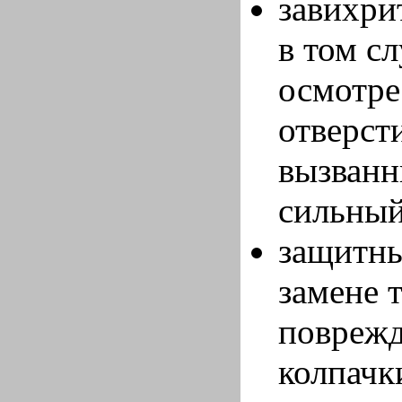
завихри
в том с
осмотре
отверст
вызванн
сильный
защитны
замене 
поврежд
колпачк