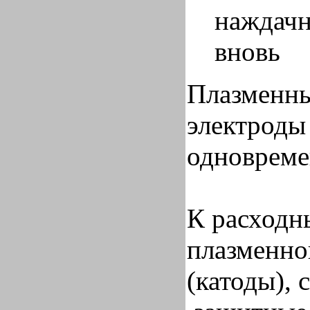
наждачн
вновь
Плазменны
электроды
одноврем
К расходн
плазменно
(катоды), 