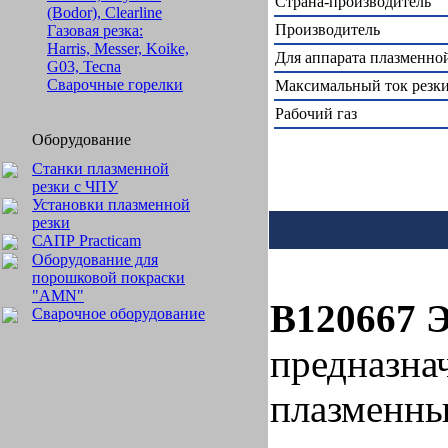
Страна-производитель
(Bodor), Clearline
Производитель
Газовая резка:
Harris, Messer, Koike,
Для аппарата плазменно
G03, Tecna
Сварочные горелки
Максимальный ток резки
Рабочий газ
Оборудование
Станки плазменной
резки с ЧПУ
Установки плазменной
резки
САПР Practicam
Оборудование для
порошковой покраски
"AMN"
B120667 Э
Сварочное оборудование
предназна
плазменны