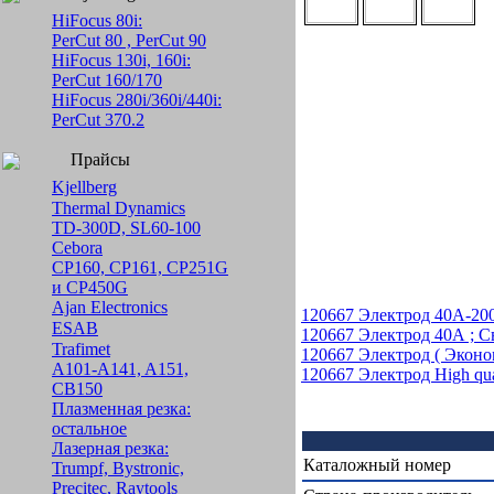
HiFocus 80i:
PerCut 80 , PerCut 90
HiFocus 130i, 160i:
PerCut 160/170
HiFocus 280i/360i/440i:
PerCut 370.2
Прайсы
Kjellberg
Thermal Dynamics
TD-300D, SL60-100
Cebora
CP160, CP161, CP251G
и CP450G
Ajan Electronics
120667 Электрод 40A-200A
ESAB
120667 Электрод 40А ; С
Trafimet
120667 Электрод ( Экон
A101-A141, A151,
120667 Электрод High qu
CB150
Плазменная резка:
остальное
Лазерная резка:
Каталожный номер
Trumpf, Bystronic,
Precitec, Raytools