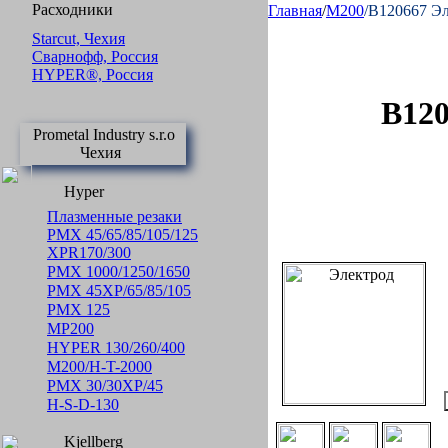
Расходники
Главная
/
M200
/B120667 Э
Starcut, Чехия
Сварнофф, Россия
HYPER®, Россия
B120
Prometal Industry s.r.o
Чехия
Hyper
Плазменные резаки
PMX 45/65/85/105/125
XPR170/300
PMX 1000/1250/1650
PMX 45XP/65/85/105
PMX 125
MP200
HYPER 130/260/400
M200/H-T-2000
PMX 30/30XP/45
H-S-D-130
Kjellberg