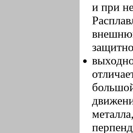
и при н
Расплав
внешнюю
защитно
выходно
отличае
большой
движени
металла,
перпенд