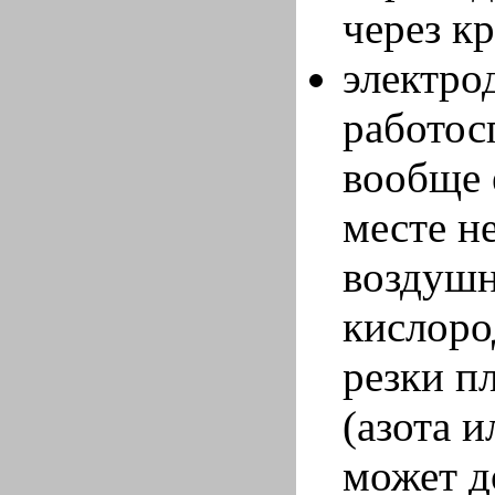
через к
электрод
работос
вообще 
месте н
воздушн
кислоро
резки п
(азота 
может д