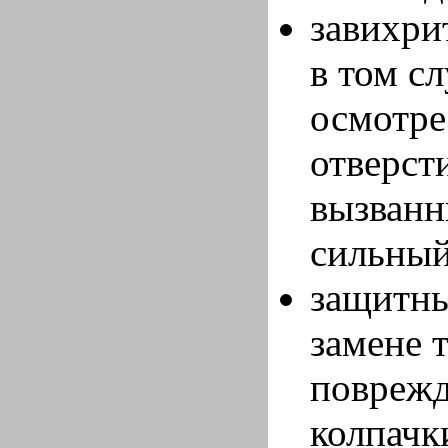
завихри
в том с
осмотре
отверст
вызванн
сильный
защитны
замене 
поврежд
колпачк