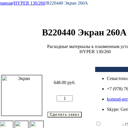
лавная
/
HYPER 130/260
/B220440 Экран 260А
B220440 Экран 260А (
Расходные материалы к плазменным уст
HYPER 130/260
Севастопо
648.00 руб.
+7 (978) 7
komrad-ge
Skype: Ger
↓ 1Услови