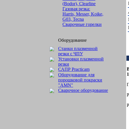
(Bodor), Clearline
Газовая резка:
Harris, Messer, Koike,
G03, Tecna
Сварочные горелки
Оборудование
Станки плазменной
резки с ЧПУ
Установки плазменной
резки
САПР Practicam
1
Оборудование для
порошковой покраски
П
"AMN"
Сварочное оборудование
Р
Р