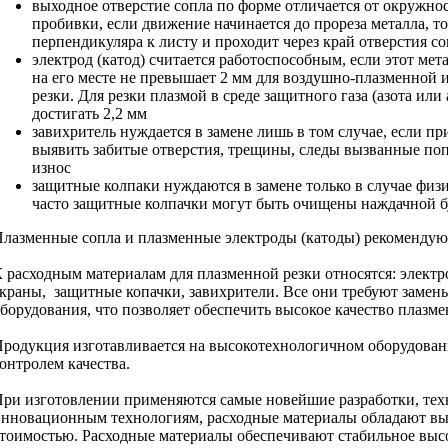
выходное отверстие сопла по форме отличается от окружно
пробивки, если движение начинается до прореза металла, то
перпендикуляра к листу и проходит через край отверстия с
электрод (катод) считается работоспособным, если этот мет
на его месте не превышает 2 мм для воздушно-плазменной
резки. Для резки плазмой в среде защитного газа (азота ил
достигать 2,2 мм
завихритель нуждается в замене лишь в том случае, если п
выявить забитые отверстия, трещины, следы вызванные по
износ
защитные колпаки нуждаются в замене только в случае физ
часто защитные колпачки могут быть очищены наждачной б
лазменные сопла и плазменные электроды (катоды) рекомендую
 расходным материалам для плазменной резки относятся: электр
краны, защитные копачки, завихрители. Все они требуют замен
борудования, что позволяет обеспечить высокое качество плазме
родукция изготавливается на высокотехнологичном оборудова
онтролем качества.
ри изготовлении применяются самые новейшие разработки, тех
нновационным технологиям, расходные материалы обладают вы
тоимостью. Расходные материалы обеспечивают стабильное высок