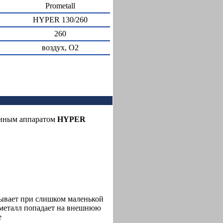
Prometall
HYPER 130/260
260
воздух, O2
енным аппаратом
HYPER
бывает при слишком маленькой
 металл попадает на внешнюю
е