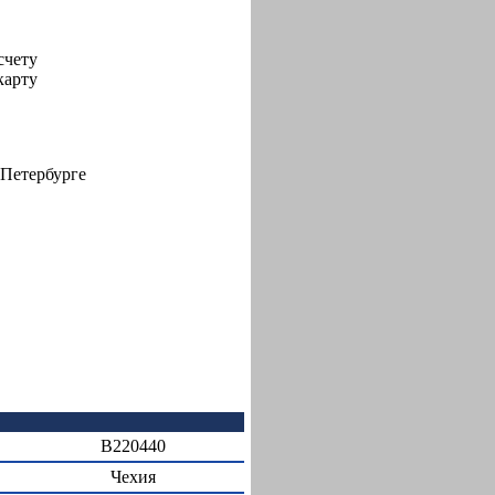
↓
счету
карту
-Петербурге
B220440
Чехия