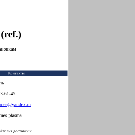
ref.)
ановкам
Контакты
ль
63-61-45
rmes@yandex.ru
mes-plasma
я доставки и