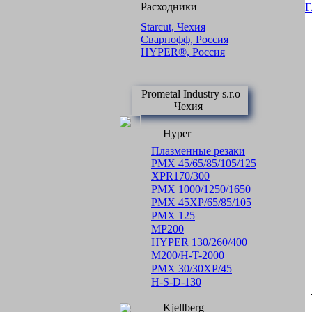
Расходники
Г
Starcut, Чехия
Сварнофф, Россия
HYPER®, Россия
Prometal Industry s.r.o
Чехия
Hyper
Плазменные резаки
PMX 45/65/85/105/125
XPR170/300
PMX 1000/1250/1650
PMX 45XP/65/85/105
PMX 125
MP200
HYPER 130/260/400
M200/H-T-2000
PMX 30/30XP/45
H-S-D-130
Kjellberg