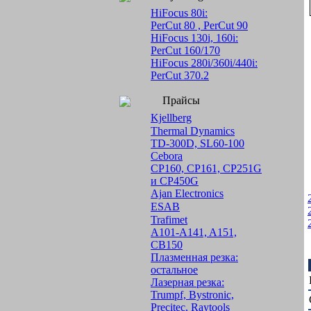
HiFocus 80i:
PerCut 80 , PerCut 90
HiFocus 130i, 160i:
PerCut 160/170
HiFocus 280i/360i/440i:
PerCut 370.2
Прайсы
Kjellberg
Thermal Dynamics
TD-300D, SL60-100
Cebora
CP160, CP161, CP251G
и CP450G
Ajan Electronics
ESAB
Trafimet
A101-A141, A151,
CB150
Плазменная резка:
остальное
Лазерная резка:
Trumpf, Bystronic,
Precitec, Raytools