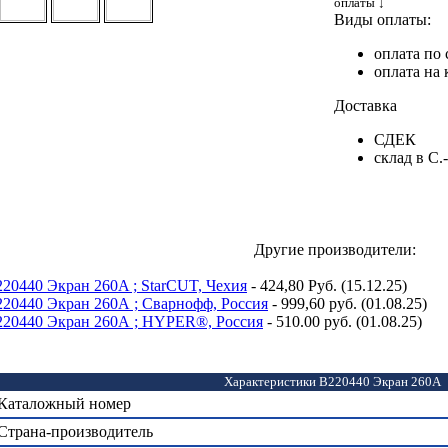
оплаты 
Виды оплаты:
оплата по 
оплата на 
Доставка
СДЕК
склад в С.
Другие производители:
220440 Экран 260A ; StarCUT, Чехия
- 424,80 Руб. (15.12.25)
220440 Экран 260А ; Сварнофф, Россия
- 999,60 руб. (01.08.25)
220440 Экран 260А ; HYPER®, Россия
- 510.00 руб. (01.08.25)
Характеристики B220440 Экран 260А
Каталожный номер
Страна-производитель