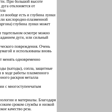
сти. При большой высоте
 дуга отклоняется от
опла
алл вообще есть и глубина лунки
 или кислородно-плазменной
и аргона) глубина лунки может
ри тщательном осмотре можно
паданием дуги, или сильный
ического повреждения. Очень
умагой и использованы вновь
т менять одновременно
оды (катоды), сопла, защитные
ы в ходе работы плазменного
нного раскроя металла
нии с многоступенчатым
нологии и материалы. Благодаря
соким сроком службы и низкой
ое качество реза.