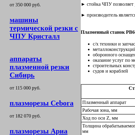
► стойка ЧПУ позволяет 
от 350 000 руб.
► производитель являет
машины
термической резки с
Плазменный станок PB60
ЧПУ Кристалл
с/х техники и запча
металлоконструкци
оборонного оснаще
аппараты
оказание услуг по 
плазменной резки
строительных конс
судов и кораблей
Сибирь
от 115 000 руб.
Ст
плазморезы Cebora
Плазменный аппарат
Рабочая зона, мм
от 182 070 руб.
Ход по оси Z, мм
Толщина обрабатываемого
плазморезы Ариа
мм