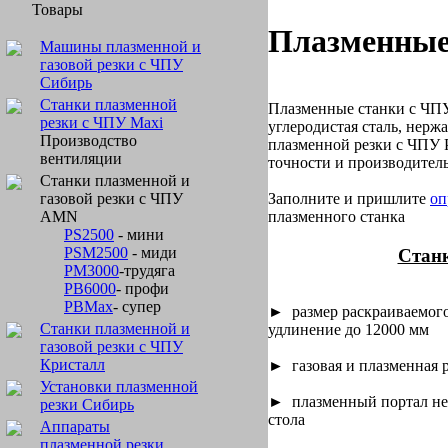
Товары
Плазменные 
Машины плазменной и
газовой резки с ЧПУ
Сибирь
Станки плазменной
Плазменные станки с ЧПУ
резки с ЧПУ Maxi
углеродистая сталь, нерж
Производство
плазменной резки с ЧПУ 
вентиляции
точности и производител
Станки плазменной и
Заполните и пришлите
оп
газовой резки с ЧПУ
плазменного станка
AMN
PS2500
- мини
PSM2500
- миди
Станк
PM3000
-трудяга
PB6000
- профи
PBMax
- супер
► размер раскраиваемого
Станки плазменной и
удлинение до 12000 мм
газовой резки с ЧПУ
Кристалл
► газовая и плазменная р
Установки плазменной
► плазменный портал не
резки Сибирь
стола
Аппараты
плазменной резки