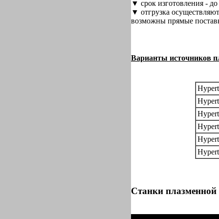
▼ срок изготовления - до
▼ отгрузка осуществляют
возможны прямые поставк
Варианты источников п
Hypert
Hypert
Hypert
Hypert
Hypert
Hypert
Станки плазменной 