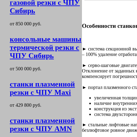
газовой резки с ЧПУ
Сибирь
от 850 000 руб.
Особенности станко
консольные машины
термической резки с
► cистема секционной выт
ЧПУ Сибирь
– 100% удаление отработ
► серво-шаговые двигате
от 500 000 руб.
Отклонение от заданных к
компенсирует погрешнос
станки плазменной
► портал плазменного ста
резки с ЧПУ Maxi
увеличенная толщин
наличие внутренних
от 429 800 руб.
конструкция из экс
система двухсторон
станки плазменной
► стальные лифтовые нап
резки с ЧПУ AMN
безлюфтовое ровное дви