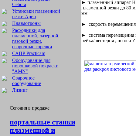
► плазменный аппарат Hy
Cebora
плазменной резки до 80 мм
Установки плазменной
мм
резки Ариа
Плазмотроны
► скорость перемещения 
Расходники для
► система перемещения п
плазменной, лазерной,
рейка/шестерня , по оси 
газовой резки,
сварочные горелки
САПР Practicam
Оборудование для
порошковой покраски
"AMN"
Сварочное
оборудование
Лизинг
Сегодня в продаже
портальные станки
плазменной и