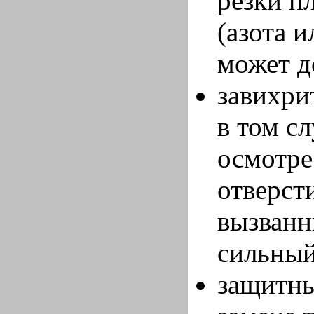
резки п
(азота 
может д
завихри
в том с
осмотре
отверст
вызванн
сильный
защитны