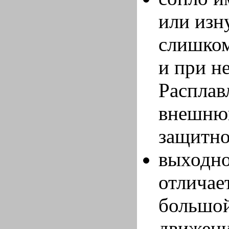
или изн
слишком
и при н
Расплав
внешнюю
защитно
выходно
отличае
большой
движени