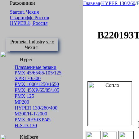
Расходники
Главная
/
HYPER 130/260
/
Starcut, Чехия
Сварнофф, Россия
HYPER®, Россия
B220193T
Prometal Industry s.r.o
Чехия
Hyper
Плазменные резаки
PMX 45/65/85/105/125
XPR170/300
PMX 1000/1250/1650
PMX 45XP/65/85/105
PMX 125
MP200
HYPER 130/260/400
M200/H-T-2000
PMX 30/30XP/45
H-S-D-130
Kjellberg