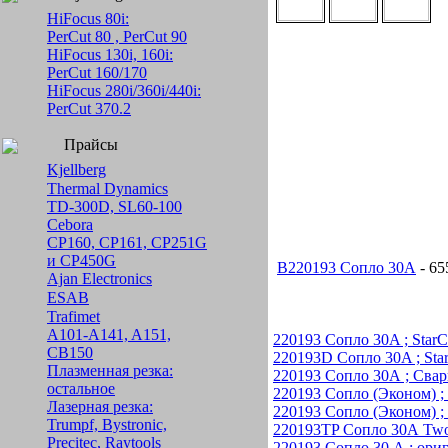
HiFocus 80i:
PerCut 80 , PerCut 90
HiFocus 130i, 160i:
PerCut 160/170
HiFocus 280i/360i/440i:
PerCut 370.2
Прайсы
Kjellberg
Thermal Dynamics
TD-300D, SL60-100
Cebora
CP160, CP161, CP251G
и CP450G
B220193 Сопло 30А
- 65
Ajan Electronics
ESAB
Trafimet
A101-A141, A151,
220193 Сопло 30A ; Star
CB150
220193D Сопло 30A ; Sta
Плазменная резка:
220193 Сопло 30А ; Свар
остальное
220193 Сопло (Эконом) 
Лазерная резка:
220193 Сопло (Эконом) 
Trumpf, Bystronic,
220193TP Сопло 30А Two
Precitec, Raytools
220193 Сопло 30 А ; ори