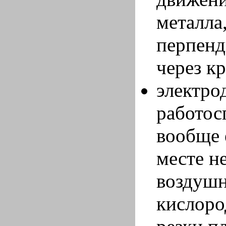
металла,
перпенд
через к
электрод
работос
вообще 
месте н
воздушн
кислоро