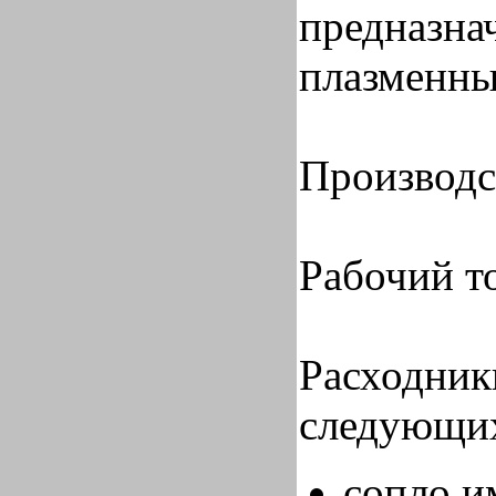
предназна
плазменны
Производст
Рабочий то
Расходник
следующих
сопло и