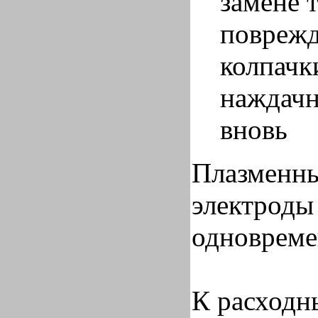
замене 
поврежд
колпачк
наждачн
вновь
Плазменны
электроды
одноврем
К расходн