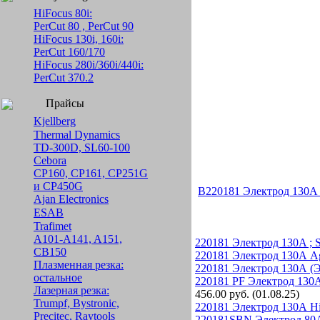
HiFocus 80i:
PerCut 80 , PerCut 90
HiFocus 130i, 160i:
PerCut 160/170
HiFocus 280i/360i/440i:
PerCut 370.2
Прайсы
Kjellberg
Thermal Dynamics
TD-300D, SL60-100
Cebora
CP160, CP161, CP251G
и CP450G
B220181 Электрод 130А
Ajan Electronics
ESAB
Trafimet
A101-A141, A151,
220181 Электрод 130A ; 
CB150
220181 Электрод 130А AgH
Плазменная резка:
220181 Электрод 130А (
остальное
220181 PF Электрод 130А
Лазерная резка:
456.00 руб. (01.08.25)
Trumpf, Bystronic,
220181 Электрод 130А Hi
Precitec, Raytools
220181SBN Электрод 80А