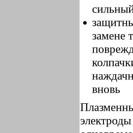
сильный
защитны
замене 
поврежд
колпачк
наждачн
вновь
Плазменны
электроды