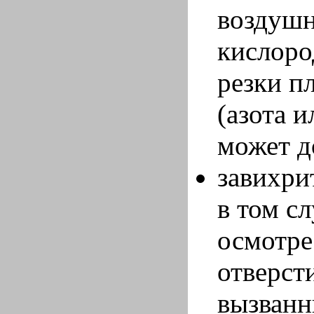
воздушн
кислоро
резки п
(азота 
может д
завихри
в том с
осмотре
отверст
вызванн