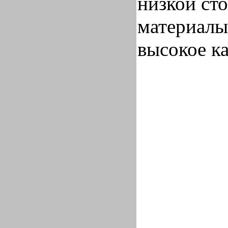
низкой ст
материалы
высокое ка