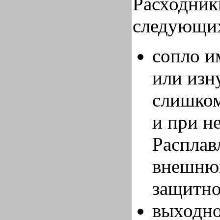
Расходник
следующих
сопло и
или изн
слишком
и при н
Расплав
внешнюю
защитно
выходно