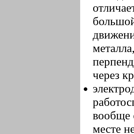
отличае
большой
движени
металла,
перпенд
через к
электрод
работос
вообще 
месте н