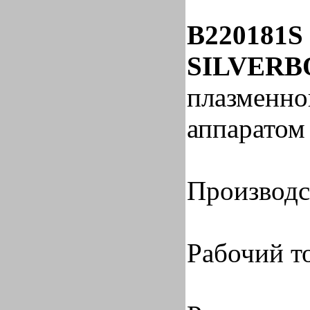
B220181S
SILVERB
плазменно
аппаратом
Производст
Рабочий то