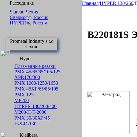
Расходники
Главная
/
HYPER 130/260
/
Starcut, Чехия
Сварнофф, Россия
HYPER®, Россия
B220181S 
Prometal Industry s.r.o
Чехия
Hyper
Плазменные резаки
PMX 45/65/85/105/125
XPR170/300
PMX 1000/1250/1650
PMX 45XP/65/85/105
PMX 125
MP200
HYPER 130/260/400
M200/H-T-2000
PMX 30/30XP/45
H-S-D-130
Kjellberg