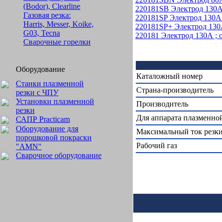
(Bodor), Clearline
220181SB Электрод 130А
Газовая резка:
220181SP Электрод 130А 
Harris, Messer, Koike,
220181SP+ Электрод 130А
G03, Tecna
220181 Электрод 130А ; 
Сварочные горелки
Оборудование
Каталожный номер
Станки плазменной
Страна-производитель
резки с ЧПУ
Установки плазменной
Производитель
резки
Для аппарата плазменно
САПР Practicam
Оборудование для
Максимальный ток резки
порошковой покраски
Рабочий газ
"AMN"
Сварочное оборудование